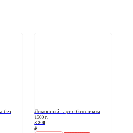
а без
Лимонный тарт с базиликом
1500 г.
3 200
₽