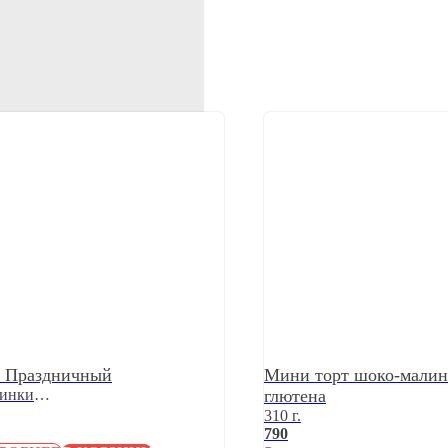
т Праздничный
Мини торт шоко-малин
чинки
глютена
от 1 кг.
310 г.
790