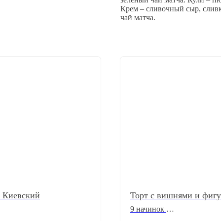
Крем – сливочный сыр, сливк
чай матча.
 Киевский
Торт c вишнями и фиг
9 начинок
торт от 1 кг.