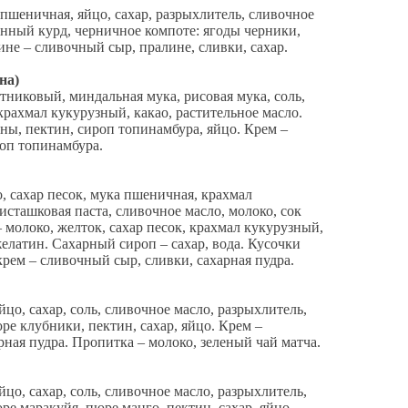
шеничная, яйцо, сахар, разрыхлитель, сливочное
онный курд, черничное компоте: ягоды черники,
ине – сливочный сыр, пралине, сливки, сахар.
на)
тниковый, миндальная мука, рисовая мука, соль,
крахмал кукурузный, какао, растительное масло.
ы, пектин, сироп топинамбура, яйцо. Крем –
оп топинамбура.
 сахар песок, мука пшеничная, крахмал
исташковая паста, сливочное масло, молоко, сок
молоко, желток, сахар песок, крахмал кукурузный,
желатин. Сахарный сироп – сахар, вода. Кусочки
рем – сливочный сыр, сливки, сахарная пудра.
цо, сахар, соль, сливочное масло, разрыхлитель,
ре клубники, пектин, сахар, яйцо. Крем –
рная пудра. Пропитка – молоко, зеленый чай матча.
цо, сахар, соль, сливочное масло, разрыхлитель,
ре маракуйя, пюре манго, пектин, сахар, яйцо.