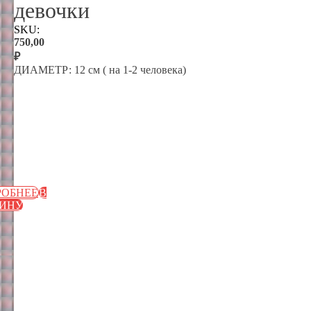
девочки
SKU:
750,00
₽
ДИАМЕТР: 12 см ( на 1-2 человека)
овный
РОБНЕЕ
В
ЗИНУ
анчик
вый
дничные
ики