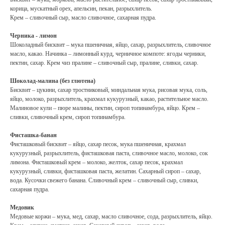
корица, мускатный орех, апельсин, пекан, разрыхлитель.
Крем – сливочный сыр, масло сливочное, сахарная пудра.
Черника - лимон
Шоколадный бисквит – мука пшеничная, яйцо, сахар, разрыхлитель, сливочное
масло, какао. Начинка – лимонный курд, черничное компоте: ягоды черники,
пектин, сахар. Крем чиз пралине – сливочный сыр, пралине, сливки, сахар.
Шоколад-малина (без глютена)
Бисквит – цукини, сахар тростниковый, миндальная мука, рисовая мука, соль,
яйцо, молоко, разрыхлитель, крахмал кукурузный, какао, растительное масло.
Малиновое кули – пюре малины, пектин, сироп топинамбура, яйцо. Крем –
сливки, сливочный крем, сироп топинамбура.
Фисташка-банан
Фисташковый бисквит – яйцо, сахар песок, мука пшеничная, крахмал
кукурузный, разрыхлитель, фисташковая паста, сливочное масло, молоко, сок
лимона. Фисташковый крем – молоко, желток, сахар песок, крахмал
кукурузный, сливки, фисташковая паста, желатин. Сахарный сироп – сахар,
вода. Кусочки свежего банана. Сливочный крем – сливочный сыр, сливки,
сахарная пудра.
Медовик
Медовые коржи – мука, мед, сахар, масло сливочное, сода, разрыхлитель, яйцо.