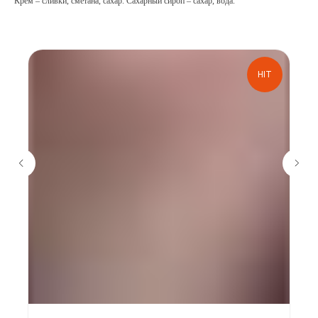
Крем – сливки, сметана, сахар. Сахарный сироп – сахар, вода.
HIT