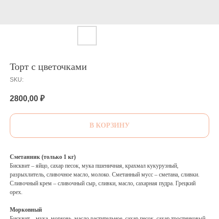
Торт с цветочками
SKU:
2800,00
₽
В КОРЗИНУ
Сметанник (только 1 кг)
Бисквит – яйцо, сахар песок, мука пшеничная, крахмал кукурузный,
разрыхлитель, сливочное масло, молоко. Сметанный мусс – сметана, сливки.
Сливочный крем – сливочный сыр, сливки, масло, сахарная пудра. Грецкий
орех.
Морковный
Бисквит – мука, морковь, масло растительное, сахар песок, сахар тростниковый,